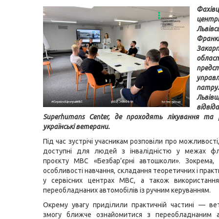
Фахів
цен
Львівс
Франк
Закарп
област
предс
управл
патрул
Львів
відвід
Superhumans Center, де проходять лікування та 
українські ветерани.
Під час зустрічі учасникам розповіли про можливості,
доступні для людей з інвалідністю у межах фл
проєкту МВС «Безбар’єрні автошколи». Зокрема,
особливості навчання, складання теоретичних і практ
у сервісних центрах МВС, а також використання
переобладнаних автомобілів із ручним керуванням.
Окрему увагу приділили практичній частині — ве
змогу ближче ознайомитися з переобладнаним а