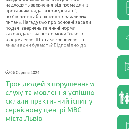
надходять звернення від громадян із
проханням надати консультації,
роз’яснення або рішення з важливих
питань. Нагадуємо про основні засади
подачі звернень та чинні норми
законодавства щодо мови їхнього
оформлення. Що таке звернення та
якими вони бувають? Відповідно до
Закону України «Про звернення
громадян», звернення — це викладені в
письмовій, електронній або усній формі
пропозиції (зауваження), заяви
06 Серпня 2026
(клопотання) чи скарги. За формою та
способом подачі звернення можуть
Троє людей з порушенням
бути: За способом викладу: усні
(викладені на особистому прийомі або
слуху та мовлення успішно
за допомогою телефонних «гарячих
склали практичний іспит у
ліній»), письмові (надіслані поштою чи
передані особисто) та електронні
сервісному центрі МВС
(подані через спеціальні електронні
міста Львів
форми чи e-mail); За суб’єктом
звернення: подані індивідуально