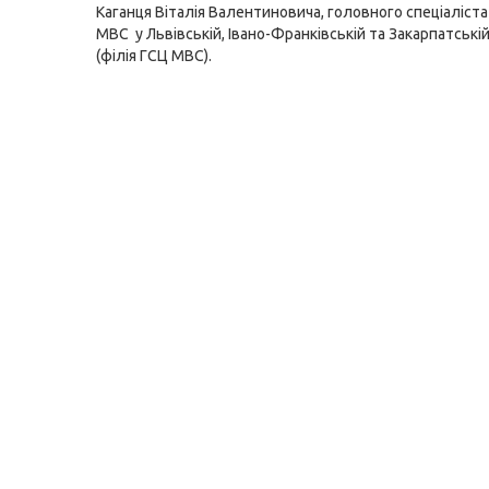
Каганця Віталія Валентиновича, головного спеціаліст
МВС у Львівській, Івано-Франківській та Закарпатські
(філія ГСЦ МВС).