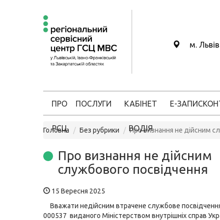
м. Льві
ПРО
ПОСЛУГИ
КАБІНЕТ
Е-ЗАПИС
КОН
РСЦ
ВОДІЯ
Головна
Без рубрики
Про визнання не дійсним с
Про визнання не дійсним
службового посвідчення
15 Вересня 2025
Вважати недійсним втрачене службове посвідчення 
000537 виданого Міністерством внутрішніх справ Украї