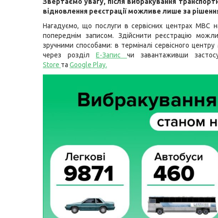
Звертаємо увагу, після вибракування транспортн
відновлення реєстрації можливе лише за рішенн
Нагадуємо, що послуги в сервісних центрах МВС 
попереднім записом. Здійснити реєстрацію можли
зручними способами: в терміналі сервісного центру
через розділ
Е-Запис
чи завантаживши засто
Store
та
Google Play
.