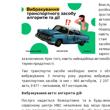
Внаслі
російс
зрост
автом
були 
пошко
навіт
стані
засоби
залиш
зареє
за власником. Крім того, навіть найнадійніші автомобі
термін придатності.
Такі транспортні засоби необхідно зняти з об
вибракування. З початку року українці вибраку
транспортних засобів. Із них – 460 автобусів, 2 20
авто, 9 871 – легковиків, 437 мотоциклів.
Вибракування авто: алгоритм дій
Послуга надається безкоштовно та в будь-яко
сервісному центрі МВС незалежно від місця прож