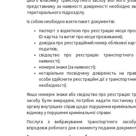
цього власнику транспортного засобу або його уп
представнику за наявності довіреності необхідно з
територіального підрозділу.
Із собою необхідно взяти пакет документів:
паспорт з відміткою про реєстрацію місця про
ID-картка та витяг про місце проживання);
довідка про реєстраційний номер облікової кар
податків;
свідоцтво про реєстрацію транспортного
наявності);
номерні знаки (за наявності);
нотаріально посвідчену довіреність на пра
особи здійснити реєстраційні дії з транспортни
необхідності).
Якщо номерні знаки або свідоцтво про реєстрацію т
засобу були викрадені, потрібно надати постанову (
органу внутрішніх справ щодо порушення кримінально
відмову у порушенні кримінальної справи.
Послуга з вибракування транспортного засоб
впродовж робочого дня з моменту подання документ