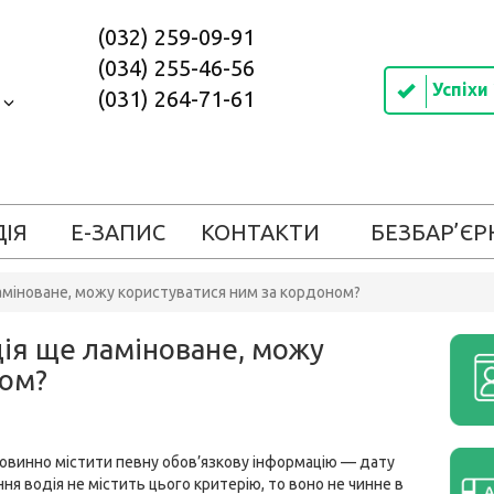
(032) 259-09-91
(034) 255-46-56
Успіхи
(031) 264-71-61
в
ДІЯ
Е-ЗАПИС
КОНТАКТИ
БЕЗБАР’ЄР
аміноване, можу користуватися ним за кордоном?
ія ще ламіноване, можу
ном?
 повинно містити певну обов’язкову інформацію — дату
ння водія не містить цього критерію, то воно не чинне в