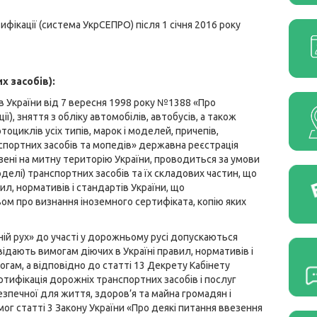
фікації (система УкрСЕПРО) після 1 січня 2016 року
х засобів):
в України від 7 вересня 1998 року №1388 «Про
, зняття з обліку автомобілів, автобусів, а також
оциклів усіх типів, марок і моделей, причепів,
нспортних засобів та мопедів» державна реєстрація
зені на митну територію України, проводиться за умови
моделі) транспортних засобів та їх складових частин, що
л, нормативів і стандартів України, що
ом про визнання іноземного сертифіката, копію яких
ній рух» до участі у дорожньому русі допускаються
овідають вимогам діючих в Україні правил, нормативів і
гам, а відповідно до статті 13 Декрету Кабінету
ртифікація дорожніх транспортних засобів і послуг
езпечної для життя, здоров’я та майна громадян і
 статті 3 Закону України «Про деякі питання ввезення