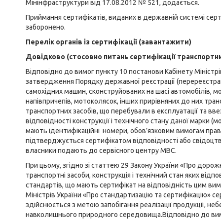
Мінінфраструктури від 17.08.2012 № 521, додається.
Приймання сертифікатів, виданих в державній системі серти
заборонено.
Перелік органів із сертифікації (завантажити)
Довідково (стосовно питань сертифікації транспортни
Відповідно до вимог пункту 10 постанови Кабінету Міністрі
затвердження Порядку державної реєстрації (перереєстрації)
самохідних машин, сконструйованих на шасі автомобілів, мот
напівпричепів, мотоколясок, інших прирівняних до них тра
транспортних засобів, що перебували в експлуатації та вве
відповідності конструкції і технічного стану даної марки (
мають ідентифікаційні номери, обов’язковим вимогам прави
підтверджується сертифікатом відповідності або свідоцтв
власники подають до сервісного центру МВС.
При цьому, згідно зі статтею 29 Закону України «Про дорож
транспортні засоби, конструкція і технічний стан яких відп
стандартів, що мають сертифікат на відповідність цим вимо
Міністрів України «Про стандартизацію та сертифікацію» се
здійснюється з метою запобігання реалізації продукції, неб
навколишнього природного середовища.Відповідно до вимог