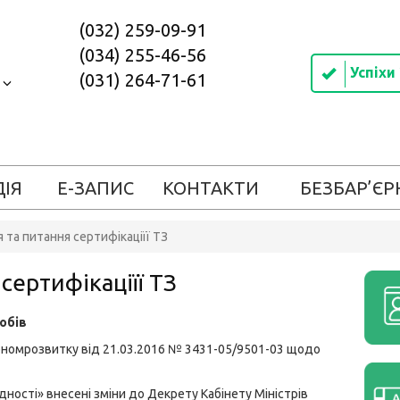
(032) 259-09-91
(034) 255-46-56
Успіхи
(031) 264-71-61
в
ДІЯ
Е-ЗАПИС
КОНТАКТИ
БЕЗБАР’ЄР
 та питання сертифікаціїї ТЗ
сертифікаціїї ТЗ
обів
ономрозвитку від 21.03.2016 № 3431-05/9501-03 щодо
дності» внесені зміни до Декрету Кабінету Міністрів