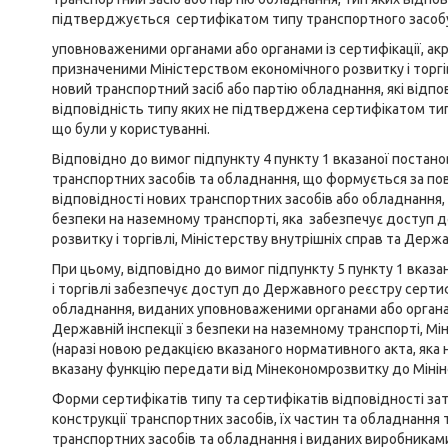
підтверджується сертифікатом типу транспортного засобу
уповноваженими органами або органами із сертифікації, а
призначеними Міністерством економічного розвитку і торгі
новий транспортний засіб або партію обладнання, які відпо
відповідність типу яких не підтверджена сертифікатом тип
що були у користуванні.
Відповідно до вимог підпункту 4 пункту 1 вказаної постан
транспортних засобів та обладнання, що формується за по
відповідності нових транспортних засобів або обладнання,
безпеки на наземному транспорті, яка забезпечує доступ д
розвитку і торгівлі, Міністерству внутрішніх справ та Держа
При цьому, відповідно до вимог підпункту 5 пункту 1 вказ
і торгівлі забезпечує доступ до Державного реєстру серти
обладнання, виданих уповноваженими органами або органами
Державній інспекції з безпеки на наземному транспорті, Мі
(наразі новою редакцією вказаного нормативного акта, яка 
вказану функцію передати від Мінекономрозвитку до Мінін
Форми сертифікатів типу та сертифікатів відповідності з
конструкції транспортних засобів, їх частин та обладнання
транспортних засобів та обладнання і виданих виробниками