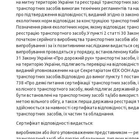
на митну територію України та реєстрації транспортних за
транспортних засобів вимогам технічних регламентів та на
про підтвердження відповідності, виданий згідно із законо
екологічних норм відповідає за конструкцією транспортний
Позначення рівня екологічних норм, якому відповідає транс
реєстрацію транспортного засобу.У пункті 2 статті 30 Зако
початком серійного виробництва транспортних засобів або 
випробування і за їх позитивними наслідками видається се
випробування проводяться у порядку, встановленому Кабіне
31 Закону України «Про дорожній рух» транспортні засоби, 
на територію України, підлягають перевірці на відповідніс
виданий уповноваженим на це Секретаріатом ЄЕК ООН Адмі
транспортних засобів.Відповідно до вимог пункту 1 постано
738 «Про деякі питання сертифікації транспортних засобів,
колісного транспортного засобу, який підлягає державній р
бути встановлені на транспортному засобі та/або використ
метою вільного обігу, а також перша державна реєстрація 
здійснюється за наявності сертифіката відповідності, вид
транспортних засобів, їх частин та обладнання.
Сертифікат відповідності видається:
виробником або його уповноваженим представником — рези
транспортний засіб або партію обладнання, тип яких відпо