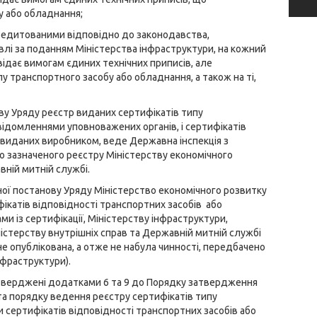
 або обладнання;
кредитованими відповідно до законодавства,
влі за поданням Міністерства інфраструктури, на кожний
відає вимогам єдиних технічних приписів, але
у транспортного засобу або обладнання, а також на ті,
ову Уряду реєстр виданих сертифікатів типу
відомленнями уповноважених органів, і сертифікатів
 виданих виробником, веде Державна інспекція з
о зазначеного реєстру Міністерству економічного
вній митній службі.
аної постанову Уряду Міністерство економічного розвитку
фікатів відповідності транспортних засобів або
 із сертифікації, Міністерству інфраструктури,
ністерству внутрішніх справ та Державній митній службі
не опублікована, а отже не набула чинності, передбачено
фраструктури).
атверджені додатками 6 та 9 до Порядку затвердження
 та порядку ведення реєстру сертифікатів типу
 сертифікатів відповідності транспортних засобів або