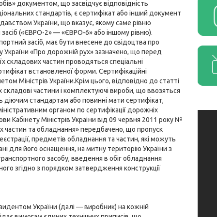
собів» документом, що засвідчує відповідність
ціональних стандартів, є сертифікат або інший документ
давством України, що вказує, якому саме рівню
 засіб («ЄВРО-2» — «ЄВРО-6» або іншому рівню).
портний засіб, має бути внесене до свідоцтва про
ну України «Про дорожній рух» зазначено, що перед
їх складових частин проводяться спеціальні
ртифікат встановленої форми. Сертифікаційні
том Міністрів України.Крім цього, відповідно до статті
їх складові частини і комплектуючі вироби, що ввозяться
ть діючим стандартам або повинні мати сертифікат,
ністративним органом по сертифікації дорожніх
ви Кабінету Міністрів України від 09 червня 2011 року №
 їх частин та обладнання» передбачено, що пропуск
еєстрації, предметів обладнання та частин, які можуть
ані для його оснащення, на митну територію України з
транспортного засобу, введення в обіг обладнання
аного згідно з порядком затвердження конструкції
дентом України (далі — виробник) на кожній
відає вимогам єдиних технічних приписів, що