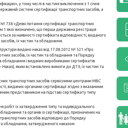
ікацію», у тому числі в частині виключення з 1 січня
ержавній системі сертифікації транспортних засобів, а
у № 738 «Деякі питання сертифікації транспортних
том 1 якої визначено, що перша державна реєстрація
ється за наявності сертифіката відповідності, виданого
асобів, їх частин та обладнання.
руктури видано наказ від 17.08.2012 № 521 «Про
них засобів, їх частин та обладнання та Порядку
та обладнання і виданих виробниками сертифікатів
– Наказ), яким встановлено вимоги до ДТЗ, їх частин та
існих транспортних засобів сервісними центрами МВС
сті, виданих органами сертифікації згідно з вказаними
еним представником на підставі сертифікату типу
ання робіт із затвердження типу та індивідуального
бладнання та органів із сертифікації, призначених на
 транспортних засобів відповідно до Порядку
 та обладнання, затвердженого наказом