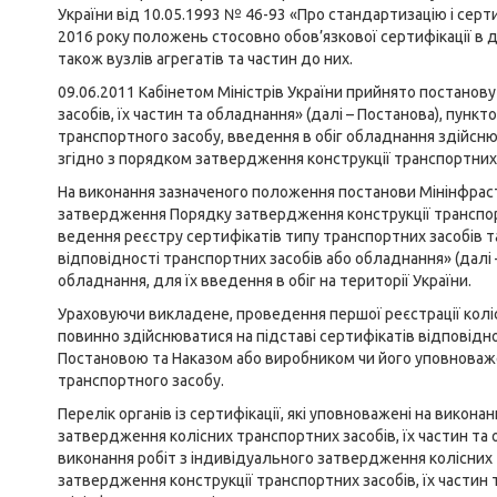
України від 10.05.1993 № 46-93 «Про стандартизацію і сертиф
2016 року положень стосовно обов’язкової сертифікації в д
також вузлів агрегатів та частин до них.
09.06.2011 Кабінетом Міністрів України прийнято постанов
засобів, їх частин та обладнання» (далі – Постанова), пунк
транспортного засобу, введення в обіг обладнання здійсню
згідно з порядком затвердження конструкції транспортних з
На виконання зазначеного положення постанови Мінінфраст
затвердження Порядку затвердження конструкції транспорт
ведення реєстру сертифікатів типу транспортних засобів 
відповідності транспортних засобів або обладнання» (далі 
обладнання, для їх введення в обіг на території України.
Ураховуючи викладене, проведення першої реєстрації кол
повинно здійснюватися на підставі сертифікатів відповідно
Постановою та Наказом або виробником чи його уповноваж
транспортного засобу.
Перелік органів із сертифікації, які уповноважені на викон
затвердження колісних транспортних засобів, їх частин та о
виконання робіт з індивідуального затвердження колісних
затвердження конструкції транспортних засобів, їх частин